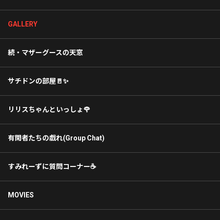
GALLERY
続・マザーグースの天窓
サチドンの部屋🚪✨
リリスちゃんといっしょ🌹
有閑者たちの戯れ(Group Chat)
すみれーずに質問コーナー☕️
MOVIES