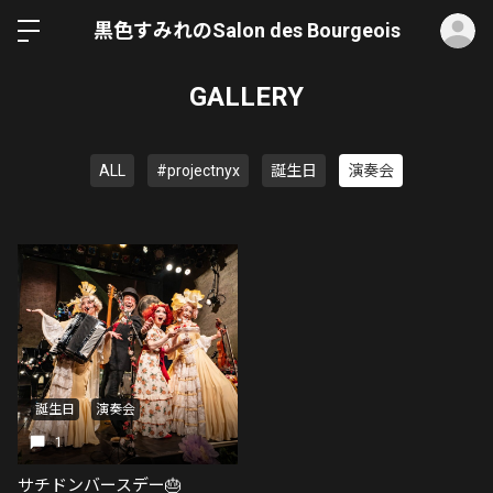
ロ
黒色すみれのSalon des Bourgeois
GALLERY
ALL
#projectnyx
誕生日
演奏会
誕生日
演奏会
1
サチドンバースデー🎂